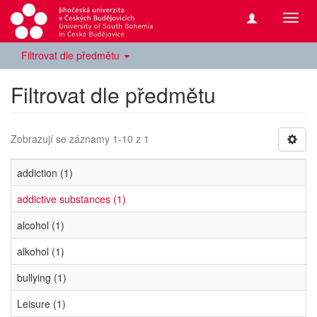
Přepn
navig
Filtrovat dle předmětu
Filtrovat dle předmětu
Zobrazují se záznamy 1-10 z 1
addiction (1)
addictive substances (1)
alcohol (1)
alkohol (1)
bullying (1)
Leisure (1)