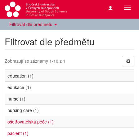
Přepn
navig
Filtrovat dle předmětu
Filtrovat dle předmětu
Zobrazují se záznamy 1-10 z 1
education (1)
edukace (1)
nurse (1)
nursing care (1)
ošetřovatelská péče (1)
pacient (1)