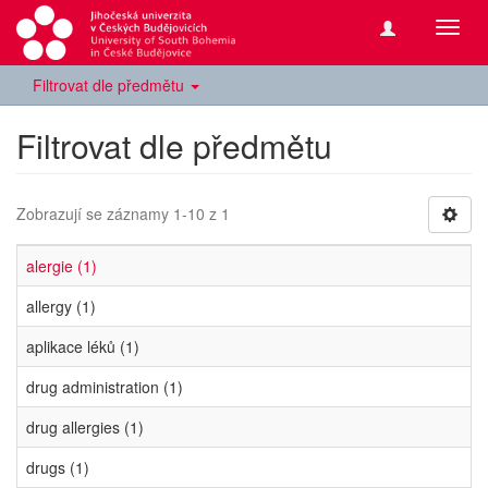
Přepn
navig
Filtrovat dle předmětu
Filtrovat dle předmětu
Zobrazují se záznamy 1-10 z 1
alergie (1)
allergy (1)
aplikace léků (1)
drug administration (1)
drug allergies (1)
drugs (1)