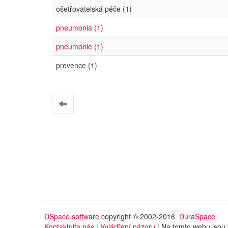
ošetřovatelská péče (1)
pneumonia (1)
pneumonie (1)
prevence (1)
DSpace software
copyright © 2002-2016
DuraSpace
Kontaktujte nás
|
Vyjádření názoru
| Na tomto webu jsou 