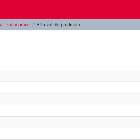
alifikační práce
Filtrovat dle předmětu