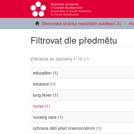
Domovská stránka repozitáře publikací JU
Kv
Filtrovat dle předmětu
Zobrazují se záznamy 1-10 z 1
education (1)
edukace (1)
lung fever (1)
nurse (1)
nursing care (1)
ochrana dětí před onemocněním (1)