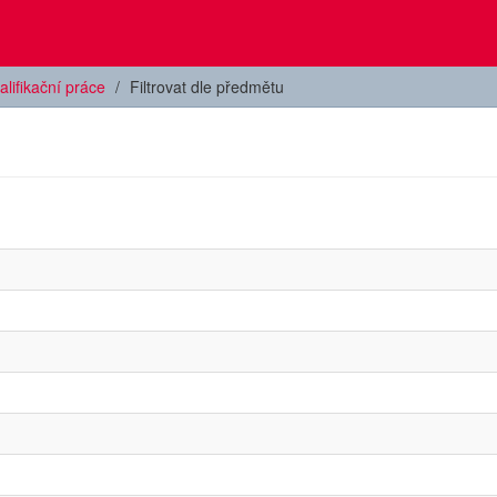
alifikační práce
Filtrovat dle předmětu