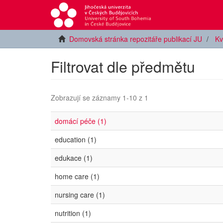
Domovská stránka repozitáře publikací JU
Kv
Filtrovat dle předmětu
Zobrazují se záznamy 1-10 z 1
domácí péče (1)
education (1)
edukace (1)
home care (1)
nursing care (1)
nutrition (1)