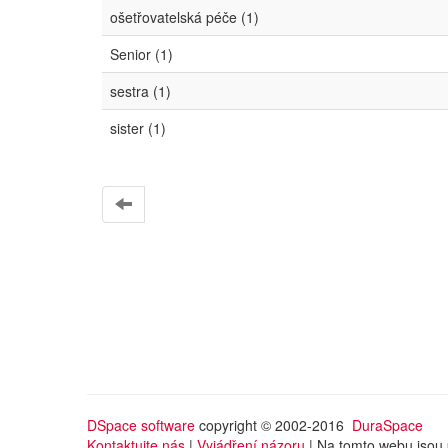
ošetřovatelská péče (1)
Senior (1)
sestra (1)
sister (1)
DSpace software
copyright © 2002-2016
DuraSpace
Kontaktujte nás
|
Vyjádření názoru
| Na tomto webu jsou 