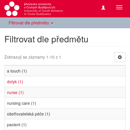
Přepn
navig
Filtrovat dle předmětu
Filtrovat dle předmětu
Zobrazují se záznamy 1-10 z 1
a touch (1)
dotyk (1)
nurse (1)
nursing care (1)
ošetřovatelská péče (1)
pacient (1)