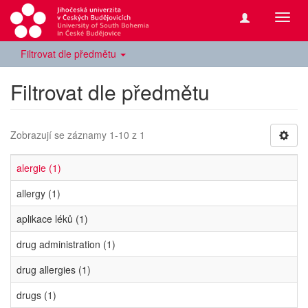
Přepn
navig
Filtrovat dle předmětu
Filtrovat dle předmětu
Zobrazují se záznamy 1-10 z 1
alergie (1)
allergy (1)
aplikace léků (1)
drug administration (1)
drug allergies (1)
drugs (1)