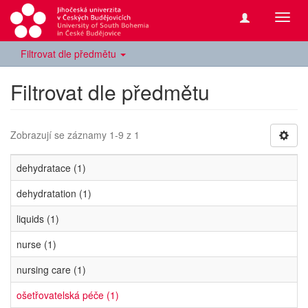
Přepn
navig
Filtrovat dle předmětu
Filtrovat dle předmětu
Zobrazují se záznamy 1-9 z 1
dehydratace (1)
dehydratation (1)
liquids (1)
nurse (1)
nursing care (1)
ošetřovatelská péče (1)