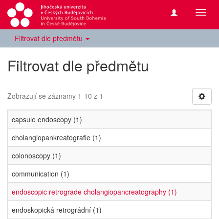
Přepn
navig
Filtrovat dle předmětu
Filtrovat dle předmětu
Zobrazují se záznamy 1-10 z 1
capsule endoscopy (1)
cholangiopankreatografie (1)
colonoscopy (1)
communication (1)
endoscopic retrograde cholangiopancreatography (1)
endoskopická retrográdní (1)