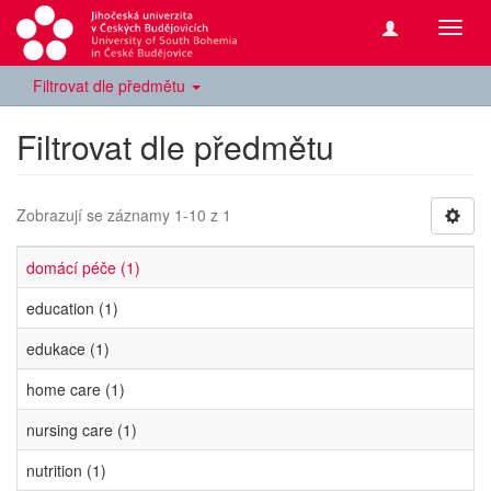
Přepn
navig
Filtrovat dle předmětu
Filtrovat dle předmětu
Zobrazují se záznamy 1-10 z 1
domácí péče (1)
education (1)
edukace (1)
home care (1)
nursing care (1)
nutrition (1)