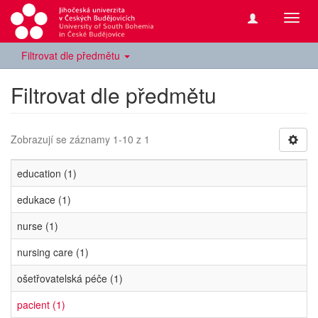
Přepn
navig
Filtrovat dle předmětu
Filtrovat dle předmětu
Zobrazují se záznamy 1-10 z 1
education (1)
edukace (1)
nurse (1)
nursing care (1)
ošetřovatelská péče (1)
pacient (1)