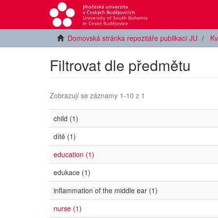
Domovská stránka repozitáře publikací JU
Kv
Filtrovat dle předmětu
Zobrazují se záznamy 1-10 z 1
child (1)
dítě (1)
education (1)
edukace (1)
inflammation of the middle ear (1)
nurse (1)