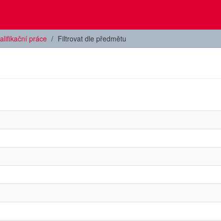
alifikační práce
Filtrovat dle předmětu