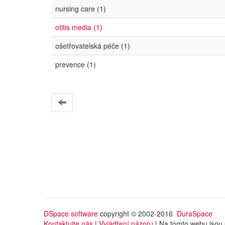
nursing care (1)
otitis media (1)
ošetřovatelská péče (1)
prevence (1)
DSpace software
copyright © 2002-2016
DuraSpace
Kontaktujte nás
|
Vyjádření názoru
| Na tomto webu jsou 