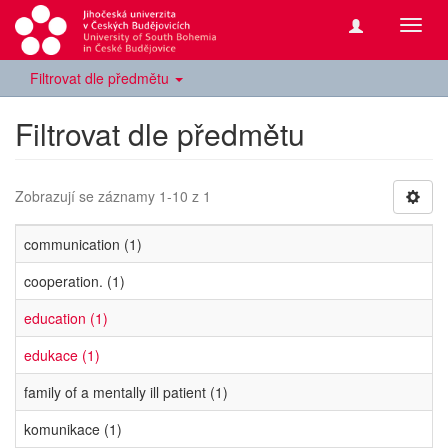
Přepn
navig
Filtrovat dle předmětu
Filtrovat dle předmětu
Zobrazují se záznamy 1-10 z 1
communication (1)
cooperation. (1)
education (1)
edukace (1)
family of a mentally ill patient (1)
komunikace (1)