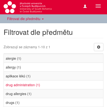
Přepn
navig
Filtrovat dle předmětu
Filtrovat dle předmětu
Zobrazují se záznamy 1-10 z 1
alergie (1)
allergy (1)
aplikace léků (1)
drug administration (1)
drug allergies (1)
drugs (1)