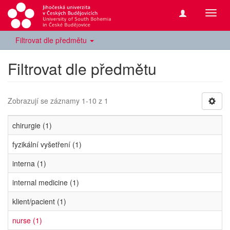
Přepn
navig
Filtrovat dle předmětu
Filtrovat dle předmětu
Zobrazují se záznamy 1-10 z 1
chirurgie (1)
fyzikální vyšetření (1)
interna (1)
internal medicine (1)
klient/pacient (1)
nurse (1)