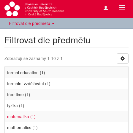
Přepn
navig
Filtrovat dle předmětu
Filtrovat dle předmětu
Zobrazují se záznamy 1-10 z 1
formal education (1)
formální vzdělávání (1)
free time (1)
fyzika (1)
matematika (1)
mathematics (1)