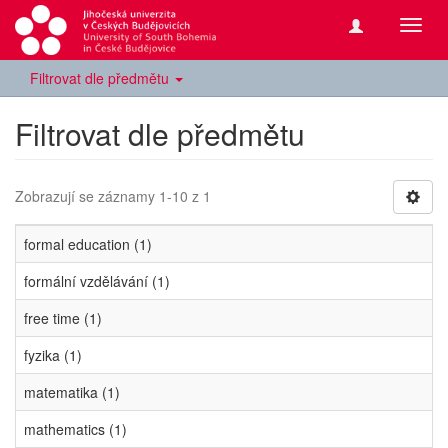
Přepn
navig
Filtrovat dle předmětu
Filtrovat dle předmětu
Zobrazují se záznamy 1-10 z 1
formal education (1)
formální vzdělávání (1)
free time (1)
fyzika (1)
matematika (1)
mathematics (1)