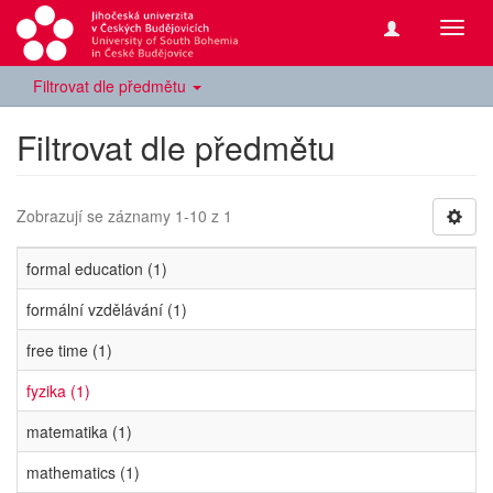
Přepn
navig
Filtrovat dle předmětu
Filtrovat dle předmětu
Zobrazují se záznamy 1-10 z 1
formal education (1)
formální vzdělávání (1)
free time (1)
fyzika (1)
matematika (1)
mathematics (1)