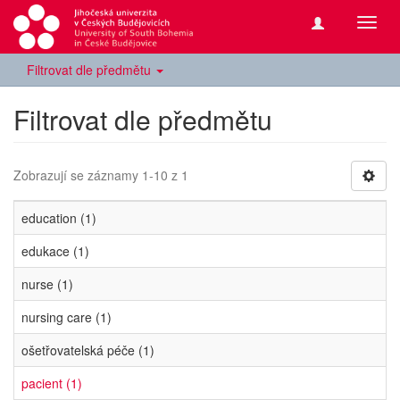
Přepn
navig
Filtrovat dle předmětu
Filtrovat dle předmětu
Zobrazují se záznamy 1-10 z 1
education (1)
edukace (1)
nurse (1)
nursing care (1)
ošetřovatelská péče (1)
pacient (1)