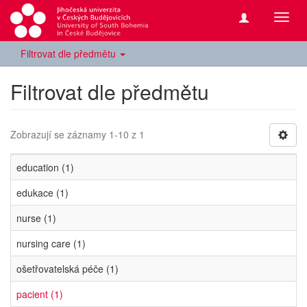
Přepn
navig
Filtrovat dle předmětu
Filtrovat dle předmětu
Zobrazují se záznamy 1-10 z 1
education (1)
edukace (1)
nurse (1)
nursing care (1)
ošetřovatelská péče (1)
pacient (1)