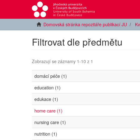
Domovská stránka repozitáře publikací JU
Kv
Filtrovat dle předmětu
Zobrazují se záznamy 1-10 z 1
domácí péče (1)
education (1)
edukace (1)
home care (1)
nursing care (1)
nutrition (1)