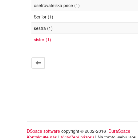
ošetřovatelská péče (1)
Senior (1)
sestra (1)
sister (1)
DSpace software
copyright © 2002-2016
DuraSpace
Kontaktujte nás
|
Vyjádření názoru
| Na tomto webu jsou 