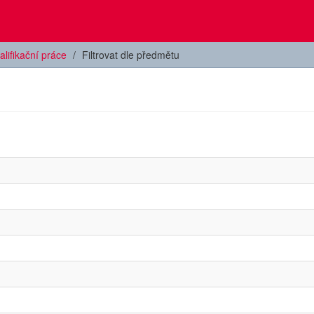
alifikační práce
Filtrovat dle předmětu