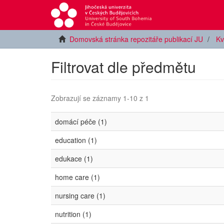
Domovská stránka repozitáře publikací JU
Kv
Filtrovat dle předmětu
Zobrazují se záznamy 1-10 z 1
domácí péče (1)
education (1)
edukace (1)
home care (1)
nursing care (1)
nutrition (1)