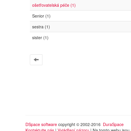
ošetřovatelská péče (1)
Senior (1)
sestra (1)
sister (1)
DSpace software
copyright © 2002-2016
DuraSpace
Kontaktujte nás
|
Vyjádření názoru
| Na tomto webu jsou 