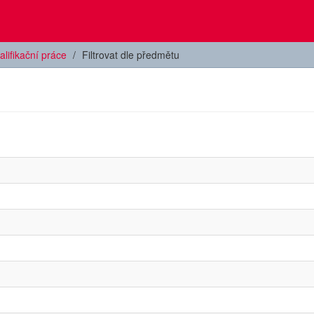
alifikační práce
Filtrovat dle předmětu