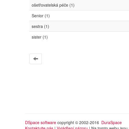
ošetřovatelská péče (1)
Senior (1)
sestra (1)
sister (1)
DSpace software
copyright © 2002-2016
DuraSpace
Kontaktujte nás
|
Vyjádření názoru
| Na tomto webu jsou 