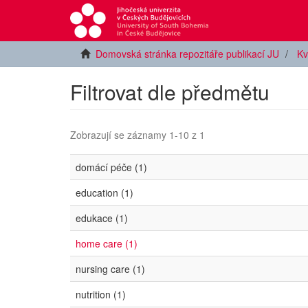
Domovská stránka repozitáře publikací JU
Kv
Filtrovat dle předmětu
Zobrazují se záznamy 1-10 z 1
domácí péče (1)
education (1)
edukace (1)
home care (1)
nursing care (1)
nutrition (1)