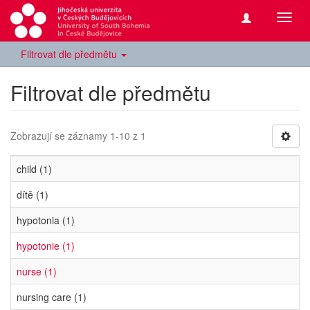
Přepn
navig
Filtrovat dle předmětu
Filtrovat dle předmětu
Zobrazují se záznamy 1-10 z 1
child (1)
dítě (1)
hypotonia (1)
hypotonie (1)
nurse (1)
nursing care (1)