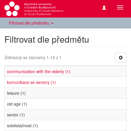
Přepn
navig
Filtrovat dle předmětu
Filtrovat dle předmětu
Zobrazují se záznamy 1-10 z 1
communication with the elderly (1)
komunikace se seniory (1)
leisure (1)
old age (1)
senior (1)
soběstačnost (1)