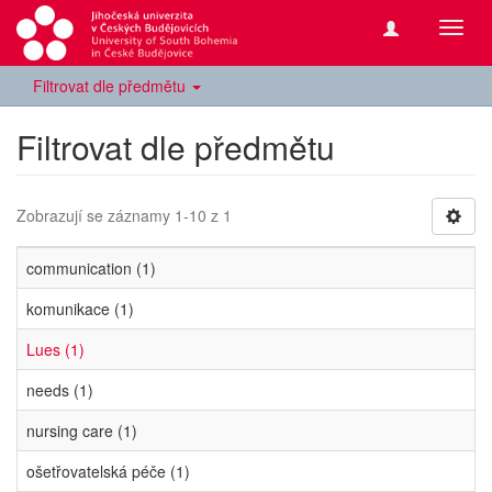
Přepn
navig
Filtrovat dle předmětu
Filtrovat dle předmětu
Zobrazují se záznamy 1-10 z 1
communication (1)
komunikace (1)
Lues (1)
needs (1)
nursing care (1)
ošetřovatelská péče (1)