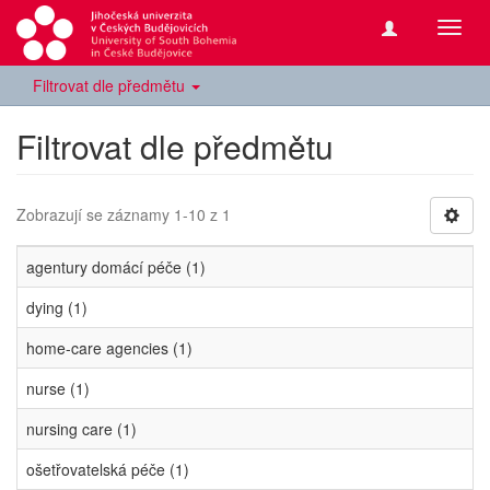
Přepn
navig
Filtrovat dle předmětu
Filtrovat dle předmětu
Zobrazují se záznamy 1-10 z 1
agentury domácí péče (1)
dying (1)
home-care agencies (1)
nurse (1)
nursing care (1)
ošetřovatelská péče (1)