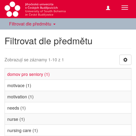
Přepn
navig
Filtrovat dle předmětu
Filtrovat dle předmětu
Zobrazují se záznamy 1-10 z 1
domov pro seniory (1)
motivace (1)
motivation (1)
needs (1)
nurse (1)
nursing care (1)