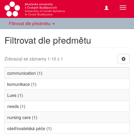
Přepn
navig
Filtrovat dle předmětu
Filtrovat dle předmětu
Zobrazují se záznamy 1-10 z 1
communication (1)
komunikace (1)
Lues (1)
needs (1)
nursing care (1)
ošetřovatelská péče (1)