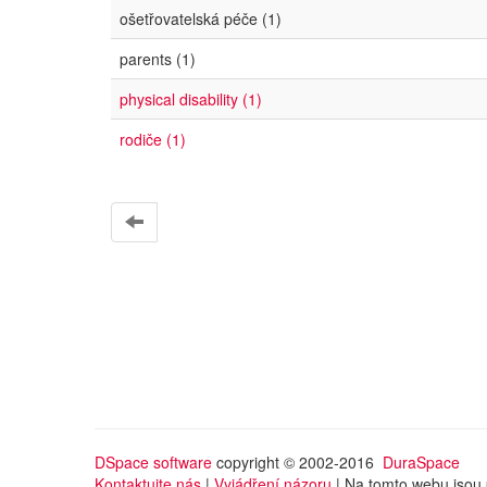
ošetřovatelská péče (1)
parents (1)
physical disability (1)
rodiče (1)
DSpace software
copyright © 2002-2016
DuraSpace
Kontaktujte nás
|
Vyjádření názoru
| Na tomto webu jsou 