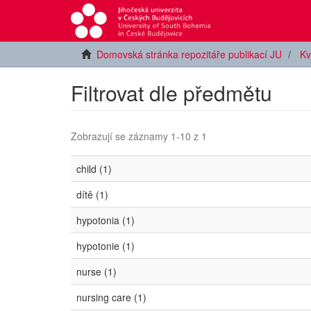
Domovská stránka repozitáře publikací JU
Kv
Filtrovat dle předmětu
Zobrazují se záznamy 1-10 z 1
child (1)
dítě (1)
hypotonia (1)
hypotonie (1)
nurse (1)
nursing care (1)