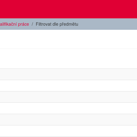
alifikační práce
Filtrovat dle předmětu