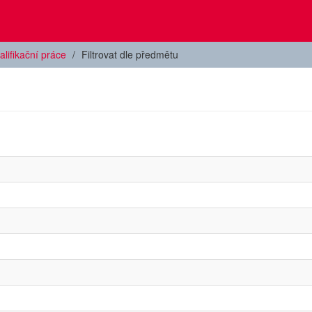
alifikační práce
Filtrovat dle předmětu