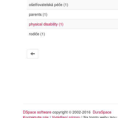
ošetřovatelská péče (1)
parents (1)
physical disability (1)
rodiče (1)
DSpace software
copyright © 2002-2016
DuraSpace
Kontaktujte nás
|
Vyjádření názoru
| Na tomto webu jsou 