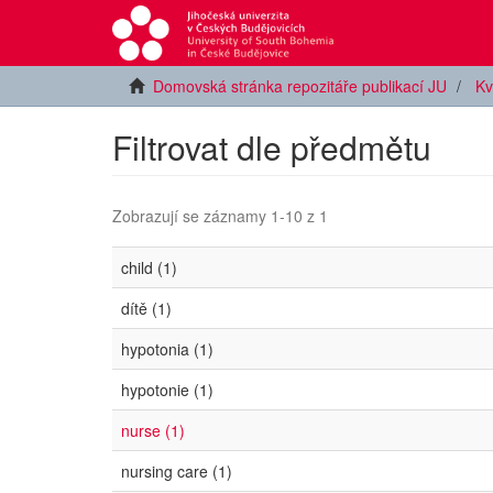
Domovská stránka repozitáře publikací JU
Kv
Filtrovat dle předmětu
Zobrazují se záznamy 1-10 z 1
child (1)
dítě (1)
hypotonia (1)
hypotonie (1)
nurse (1)
nursing care (1)