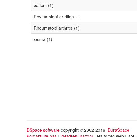
patient (1)
Revmatoidní artritida (1)
Rheumatoid arthritis (1)
sestra (1)
DSpace software
copyright © 2002-2016
DuraSpace
Kontaktujte nás
|
Vyjádření názoru
| Na tomto webu jsou 