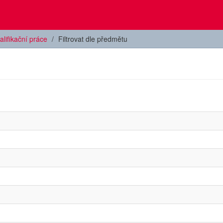
alifikační práce
Filtrovat dle předmětu