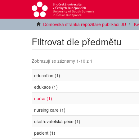
Domovská stránka repozitáře publikací JU
Kv
Filtrovat dle předmětu
Zobrazují se záznamy 1-10 z 1
education (1)
edukace (1)
nurse (1)
nursing care (1)
ošetřovatelská péče (1)
pacient (1)