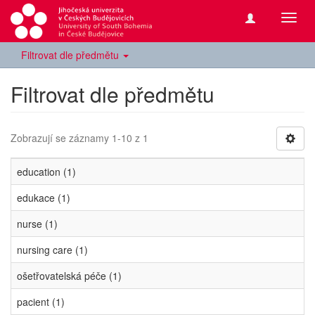
Přepn
navig
Filtrovat dle předmětu
Filtrovat dle předmětu
Zobrazují se záznamy 1-10 z 1
education (1)
edukace (1)
nurse (1)
nursing care (1)
ošetřovatelská péče (1)
pacient (1)