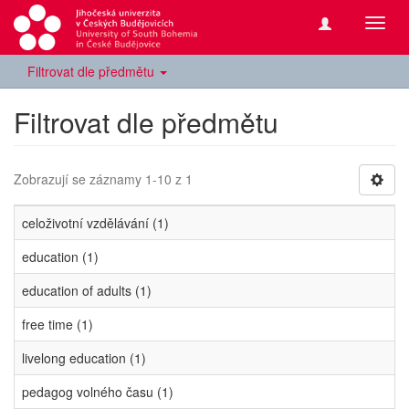
Přepn
navig
Filtrovat dle předmětu
Filtrovat dle předmětu
Zobrazují se záznamy 1-10 z 1
celoživotní vzdělávání (1)
education (1)
education of adults (1)
free time (1)
livelong education (1)
pedagog volného času (1)