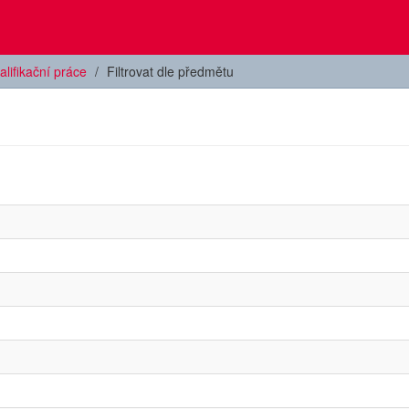
alifikační práce
Filtrovat dle předmětu