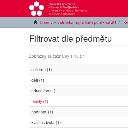
Domovská stránka repozitáře publikací JU
Kv
Filtrovat dle předmětu
Zobrazují se záznamy 1-10 z 1
children (1)
děti (1)
education (1)
family (1)
hodnoty. (1)
kvalita života (1)