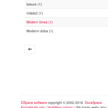
leisure (1)
mládež (1)
Modern times (1)
Moderní doba (1)
DSpace software
copyright © 2002-2016
DuraSpace
Kontaktujte nás
|
Vyjádření názoru
| Na tomto webu jsou 