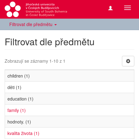
Přepn
navig
Filtrovat dle předmětu
Filtrovat dle předmětu
Zobrazují se záznamy 1-10 z 1
children (1)
děti (1)
education (1)
family (1)
hodnoty. (1)
kvalita života (1)