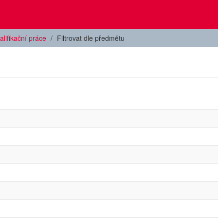
alifikační práce
Filtrovat dle předmětu