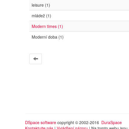
leisure (1)
mládež (1)
Modern times (1)
Moderní doba (1)
DSpace software
copyright © 2002-2016
DuraSpace
Kontaktujte nás
|
Vyjádření názoru
| Na tomto webu jsou 