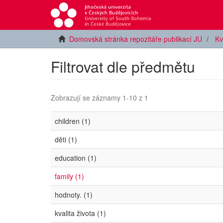
Domovská stránka repozitáře publikací JU
Kv
Filtrovat dle předmětu
Zobrazují se záznamy 1-10 z 1
children (1)
děti (1)
education (1)
family (1)
hodnoty. (1)
kvalita života (1)