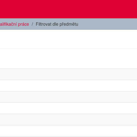
alifikační práce
Filtrovat dle předmětu