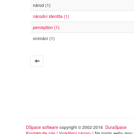
národ (1)
národní identita (1)
perception (1)
vnímání (1)
DSpace software
copyright © 2002-2016
DuraSpace
Kontaktujte nás
|
Vyjádření názoru
| Na tomto webu jsou 