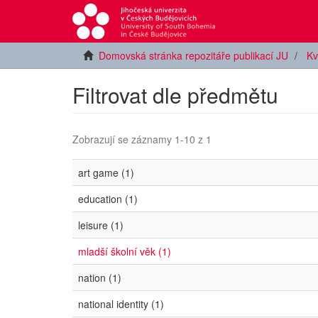
Domovská stránka repozitáře publikací JU
Kv
Filtrovat dle předmětu
Zobrazují se záznamy 1-10 z 1
art game (1)
education (1)
leisure (1)
mladší školní věk (1)
nation (1)
national identity (1)