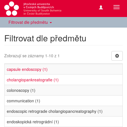
Přepn
navig
Filtrovat dle předmětu
Filtrovat dle předmětu
Zobrazují se záznamy 1-10 z 1
capsule endoscopy (1)
cholangiopankreatografie (1)
colonoscopy (1)
communication (1)
endoscopic retrograde cholangiopancreatography (1)
endoskopická retrográdní (1)