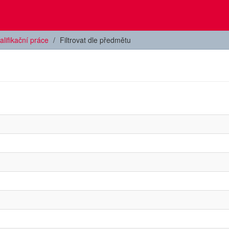
alifikační práce
Filtrovat dle předmětu