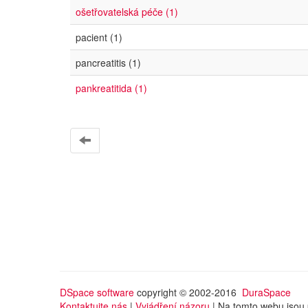
ošetřovatelská péče (1)
pacient (1)
pancreatitis (1)
pankreatitida (1)
DSpace software
copyright © 2002-2016
DuraSpace
Kontaktujte nás
|
Vyjádření názoru
| Na tomto webu jsou 