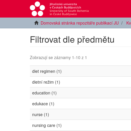
Domovská stránka repozitáře publikací JU
Kv
Filtrovat dle předmětu
Zobrazují se záznamy 1-10 z 1
diet regimen (1)
dietní režim (1)
education (1)
edukace (1)
nurse (1)
nursing care (1)