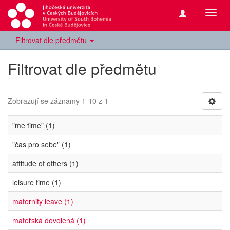
Přepn
navig
Filtrovat dle předmětu
Filtrovat dle předmětu
Zobrazují se záznamy 1-10 z 1
"me time" (1)
"čas pro sebe" (1)
attitude of others (1)
leisure time (1)
maternity leave (1)
mateřská dovolená (1)