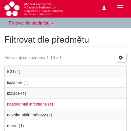
Přepn
navig
Filtrovat dle předmětu
Filtrovat dle předmětu
Zobrazují se záznamy 1-10 z 1
ICU (1)
isolation (1)
izolace (1)
nosocomial infections (1)
nozokomiální nákazy (1)
nurse (1)