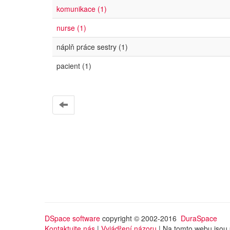
komunikace (1)
nurse (1)
náplň práce sestry (1)
pacient (1)
DSpace software
copyright © 2002-2016
DuraSpace
Kontaktujte nás
|
Vyjádření názoru
| Na tomto webu jsou 