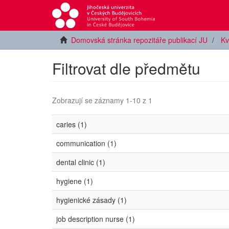
Domovská stránka repozitáře publikací JU
Kv
Filtrovat dle předmětu
Zobrazují se záznamy 1-10 z 1
caries (1)
communication (1)
dental clinic (1)
hygiene (1)
hygienické zásady (1)
job description nurse (1)