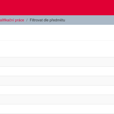
alifikační práce
Filtrovat dle předmětu