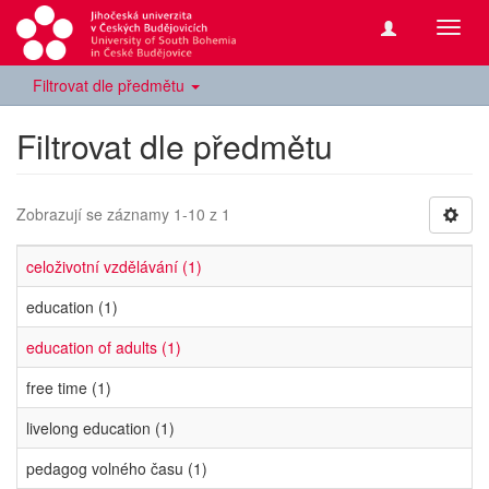
Přepn
navig
Filtrovat dle předmětu
Filtrovat dle předmětu
Zobrazují se záznamy 1-10 z 1
celoživotní vzdělávání (1)
education (1)
education of adults (1)
free time (1)
livelong education (1)
pedagog volného času (1)