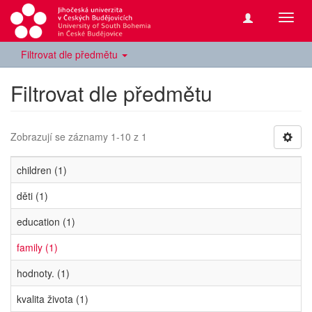
Přepn
navig
Filtrovat dle předmětu
Filtrovat dle předmětu
Zobrazují se záznamy 1-10 z 1
children (1)
děti (1)
education (1)
family (1)
hodnoty. (1)
kvalita života (1)