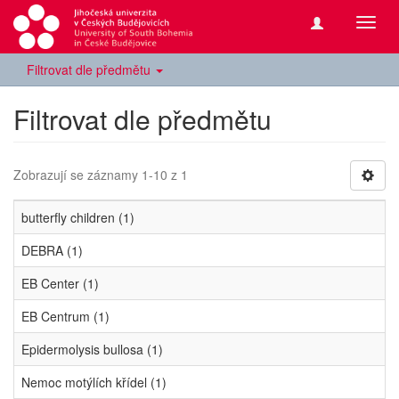
Přepn
navig
Filtrovat dle předmětu
Filtrovat dle předmětu
Zobrazují se záznamy 1-10 z 1
butterfly children (1)
DEBRA (1)
EB Center (1)
EB Centrum (1)
Epidermolysis bullosa (1)
Nemoc motýlích křídel (1)