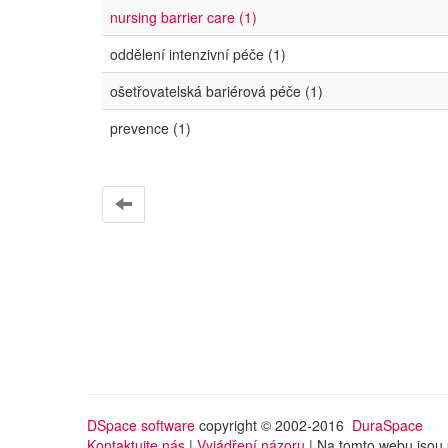
nursing barrier care (1)
oddělení intenzivní péče (1)
ošetřovatelská bariérová péče (1)
prevence (1)
DSpace software
copyright © 2002-2016
DuraSpace
Kontaktujte nás
|
Vyjádření názoru
| Na tomto webu jsou 