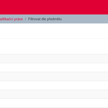
alifikační práce
Filtrovat dle předmětu