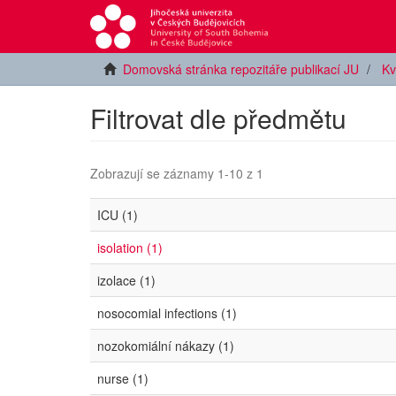
Domovská stránka repozitáře publikací JU
Kv
Filtrovat dle předmětu
Zobrazují se záznamy 1-10 z 1
ICU (1)
isolation (1)
izolace (1)
nosocomial infections (1)
nozokomiální nákazy (1)
nurse (1)