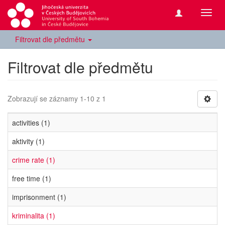
Přepn
navig
Filtrovat dle předmětu
Filtrovat dle předmětu
Zobrazují se záznamy 1-10 z 1
activities (1)
aktivity (1)
crime rate (1)
free time (1)
imprisonment (1)
kriminalita (1)