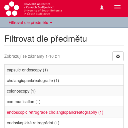
Přepn
navig
Filtrovat dle předmětu
Filtrovat dle předmětu
Zobrazují se záznamy 1-10 z 1
capsule endoscopy (1)
cholangiopankreatografie (1)
colonoscopy (1)
communication (1)
endoscopic retrograde cholangiopancreatography (1)
endoskopická retrográdní (1)