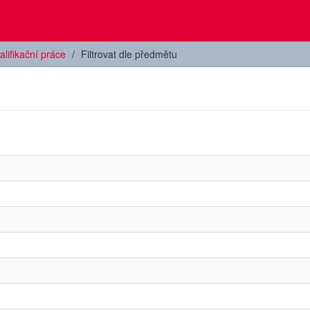
alifikační práce
Filtrovat dle předmětu