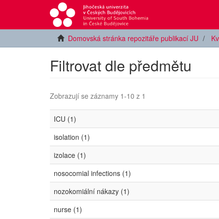
Domovská stránka repozitáře publikací JU
Kv
Filtrovat dle předmětu
Zobrazují se záznamy 1-10 z 1
ICU (1)
isolation (1)
izolace (1)
nosocomial infections (1)
nozokomiální nákazy (1)
nurse (1)