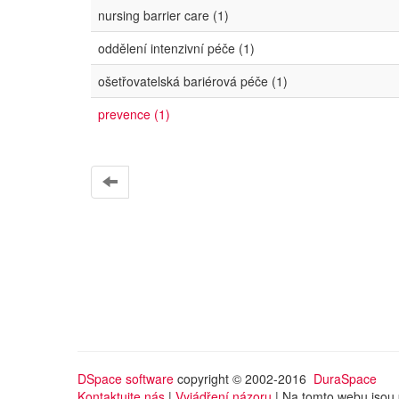
nursing barrier care (1)
oddělení intenzivní péče (1)
ošetřovatelská bariérová péče (1)
prevence (1)
DSpace software
copyright © 2002-2016
DuraSpace
Kontaktujte nás
|
Vyjádření názoru
| Na tomto webu jsou 